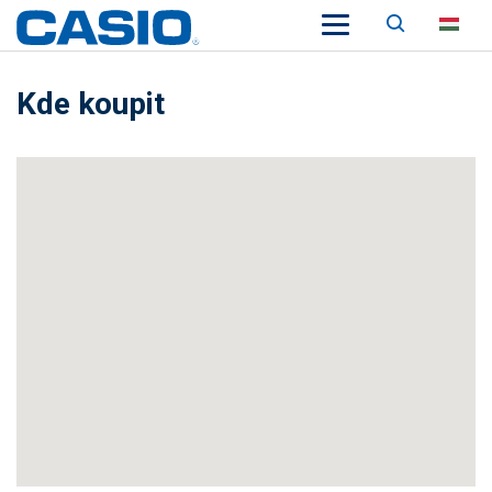
Keresés
HU
Kde koupit