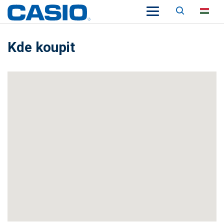
Keresés
HU
Kde koupit