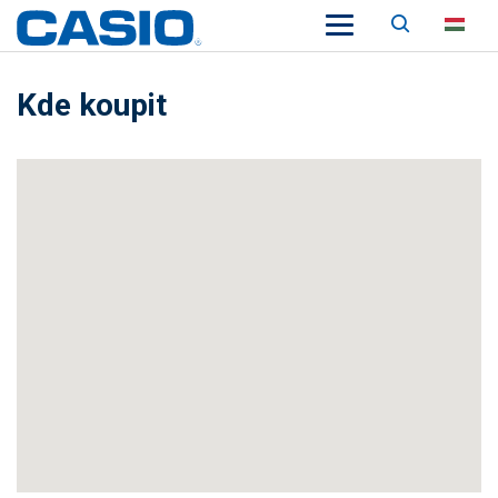
Keresés
HU
Kde koupit