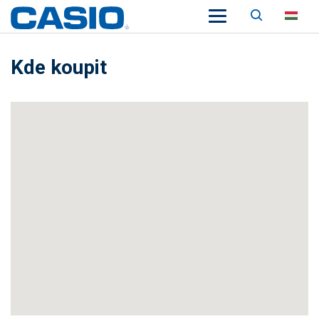
Keresés
HU
Kde koupit