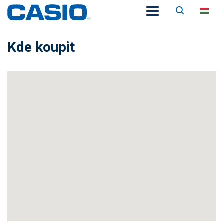
Keresés
HU
Kde koupit