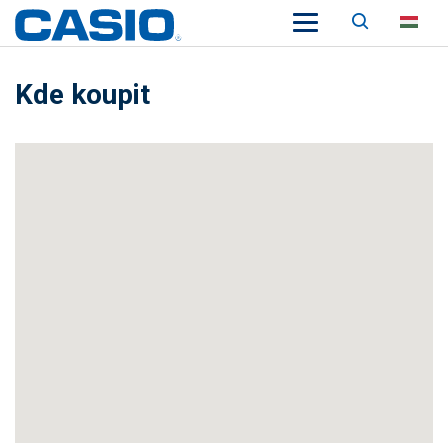
Keresés
HU
Kde koupit