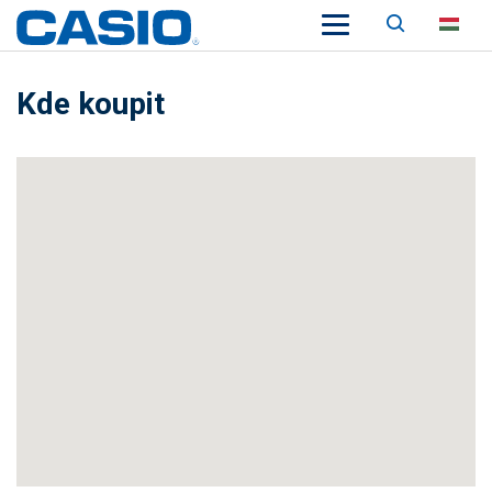
Keresés
HU
Kde koupit