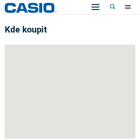
Keresés
HU
Kde koupit