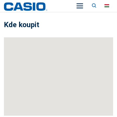
Keresés
HU
Kde koupit