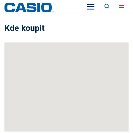
Keresés
HU
Kde koupit