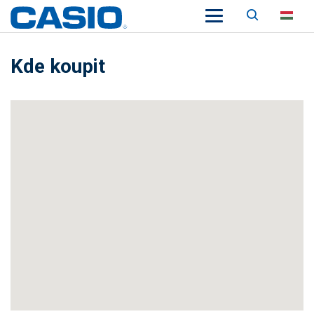
Keresés
HU
Kde koupit