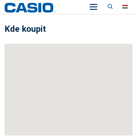
Keresés
HU
Kde koupit