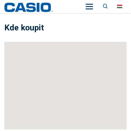
Keresés
HU
Kde koupit