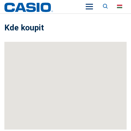
Keresés
HU
Kde koupit