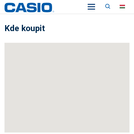
Keresés
HU
Kde koupit