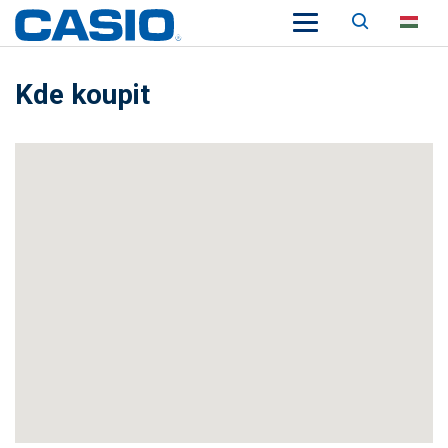
Keresés
HU
Kde koupit