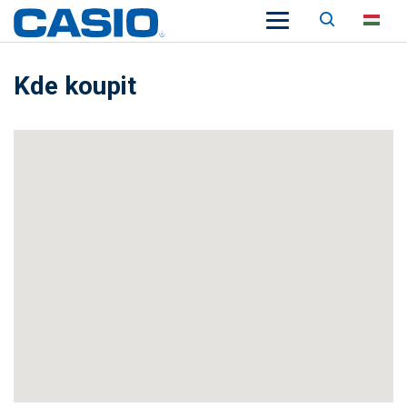
Keresés
HU
Kde koupit