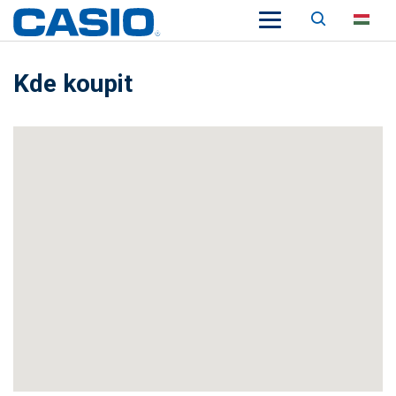
Keresés
HU
Kde koupit