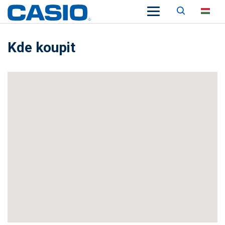
Keresés
HU
Kde koupit