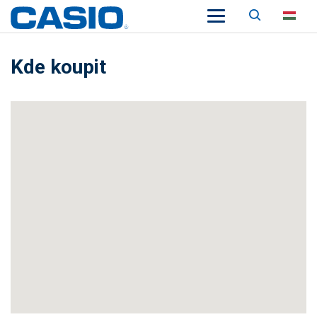
Keresés
HU
Kde koupit