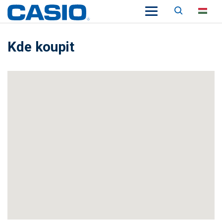
Keresés
HU
Kde koupit