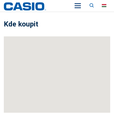
Keresés
HU
Kde koupit