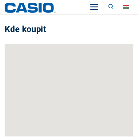
Keresés
HU
Kde koupit