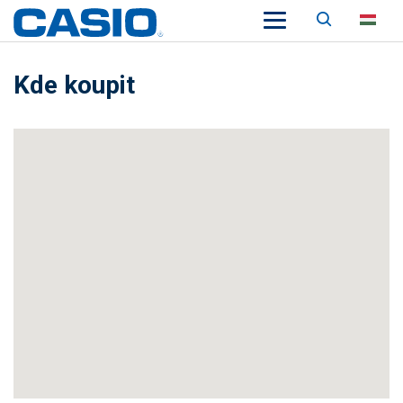
Keresés
HU
Kde koupit