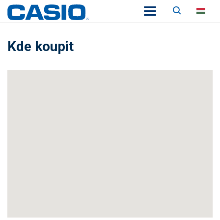
Keresés
HU
Kde koupit