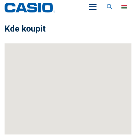
Keresés
HU
Kde koupit