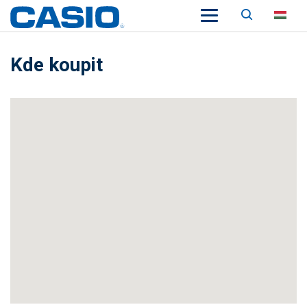
Keresés
HU
Kde koupit