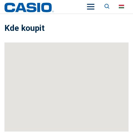
Keresés
HU
Kde koupit