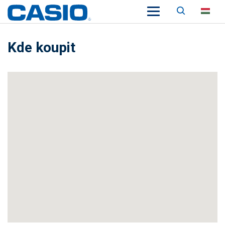
Keresés
HU
Kde koupit