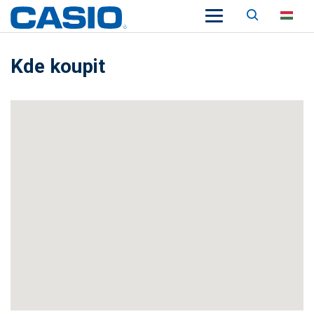
Keresés
HU
Kde koupit