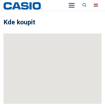
Keresés
HU
Kde koupit