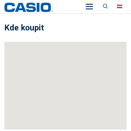
Keresés
HU
Kde koupit