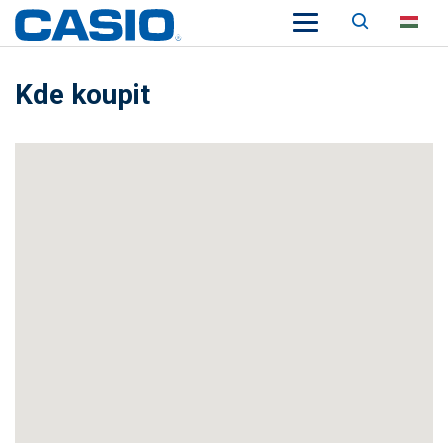
Keresés
HU
Kde koupit