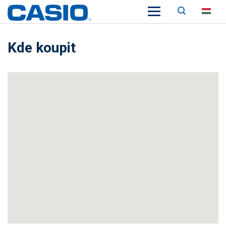
Keresés
HU
Kde koupit