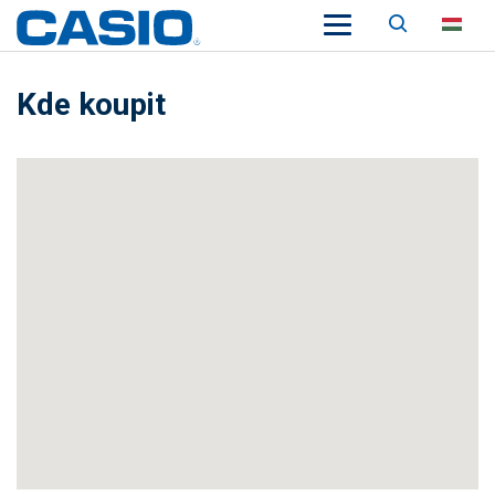
Keresés
HU
Kde koupit