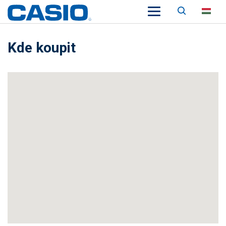
Keresés
HU
Kde koupit