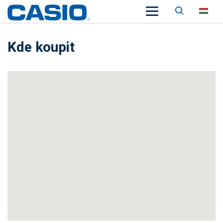
Keresés
HU
Kde koupit