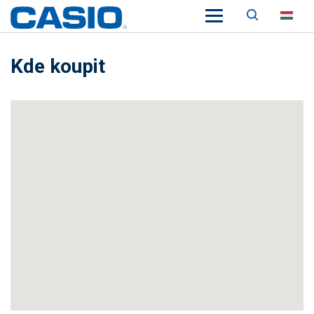
Keresés
HU
Kde koupit