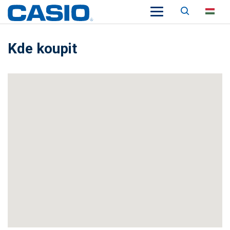
Keresés
HU
Kde koupit