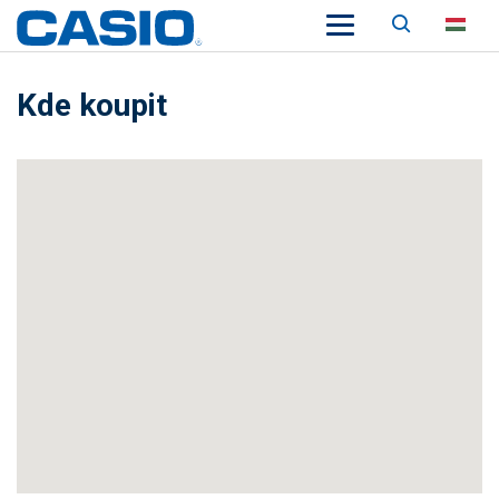
Keresés
HU
Kde koupit