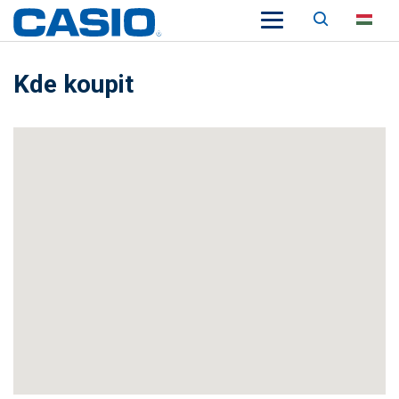
Keresés
HU
Kde koupit