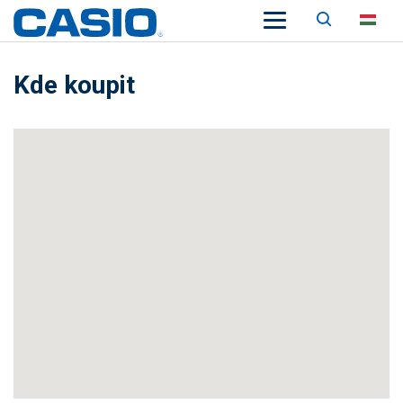
Keresés
HU
Kde koupit