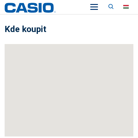
Keresés
HU
Kde koupit