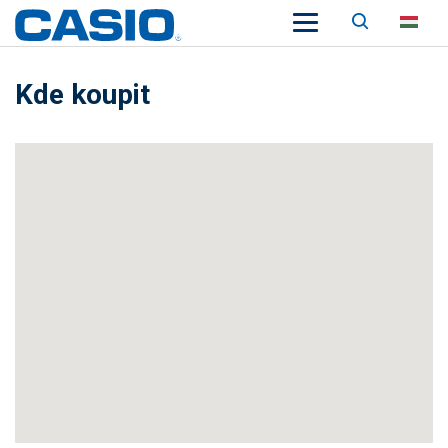
Keresés
HU
Kde koupit