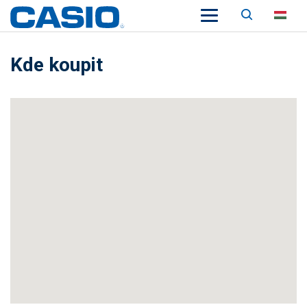
Keresés
HU
Kde koupit