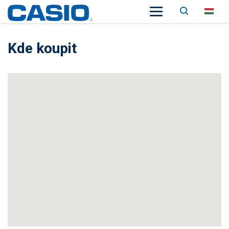
Keresés
HU
Kde koupit