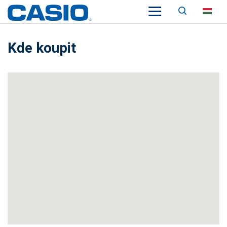
Keresés
HU
Kde koupit