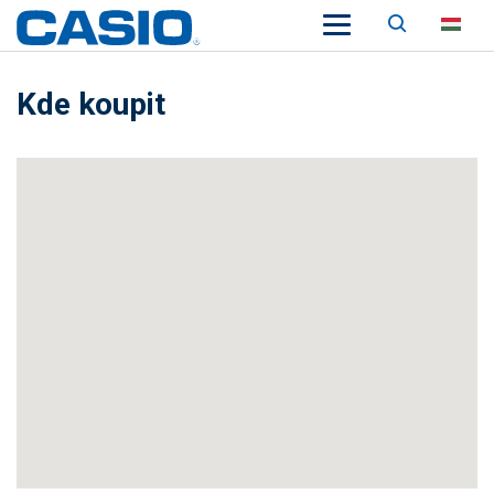
Keresés
HU
Kde koupit