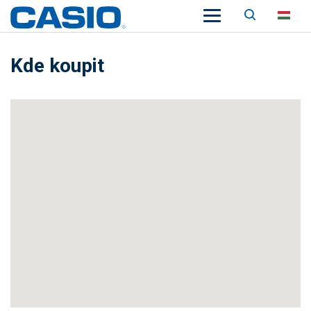
Keresés
HU
Kde koupit