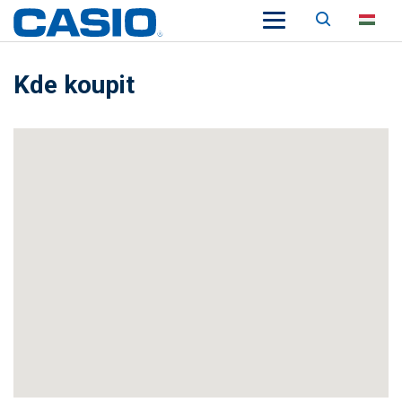
Keresés
HU
Kde koupit